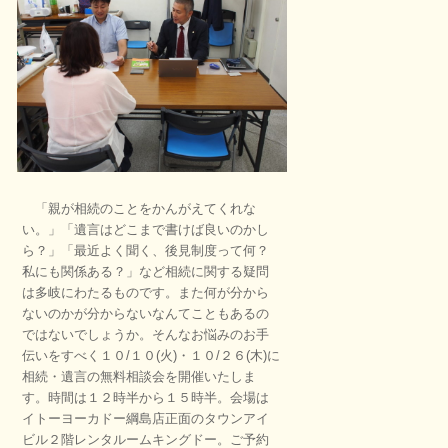
「親が相続のことをかんがえてくれな
い。」「遺言はどこまで書けば良いのかし
ら？」「最近よく聞く、後見制度って何？
私にも関係ある？」など相続に関する疑問
は多岐にわたるものです。また何が分から
ないのかが分からないなんてこともあるの
ではないでしょうか。そんなお悩みのお手
伝いをすべく１０/１０(火)・１０/２６(木)に
相続・遺言の無料相談会を開催いたしま
す。時間は１２時半から１５時半。会場は
イトーヨーカドー綱島店正面のタウンアイ
ビル２階レンタルームキングドー。ご予約