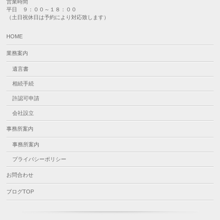
営業時間
平日 ９：００～１８：００
（土日祝休日は予約により対応致します）
HOME
業務案内
遺言書
相続手続
許認可申請
会社設立
事務所案内
事務所案内
プライバシーポリシー
お問合わせ
ブログTOP