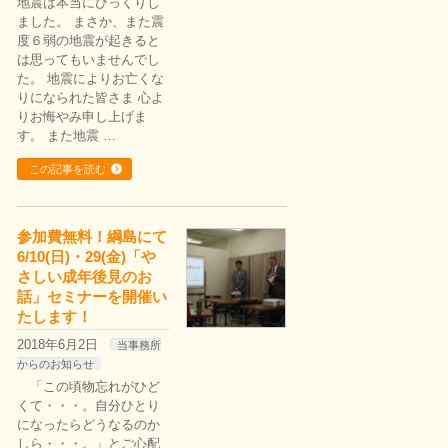
地震は本当にびっくりし
ました。 まさか、また震
度６弱の地震が起きると
は思ってもいませんでし
た。 地震によりお亡くな
りになられた皆さま 心よ
りお悔やみ申し上げま
す。 また地震 …
この記事を読む
参加費無料！綱島にて
6/10(日)・29(金)「や
さしい成年後見のお
話」セミナーを開催い
たします！
2018年6月2日
当事務所
からのお知らせ
「この頃物忘れがひど
くて・・・。自分ひとり
になったらどうなるのか
しら・・・。」とご心配