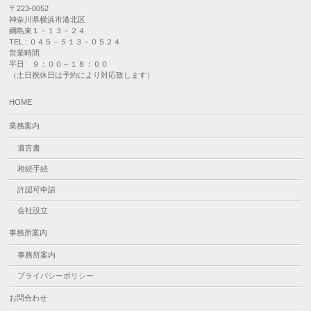
〒223-0052
神奈川県横浜市港北区
綱島東１－１３－２４
TEL : ０４５－５１３－０５２４
営業時間
平日 ９：００～１８：００
（土日祝休日は予約により対応致します）
HOME
業務案内
遺言書
相続手続
許認可申請
会社設立
事務所案内
事務所案内
プライバシーポリシー
お問合わせ