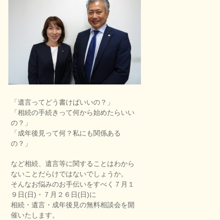
「遺言ってどう書けばいいの？」
「相続の手続きって何から始めたらいい
の？」
「成年後見って何？私にも関係ある
の？」
など相続、遺言等に関することはわから
ないことだらけではないでしょうか。
そんなお悩みのお手伝いをすべく７
月１
９
日(日)・７
月２６日(日)
に
相続・遺言・成年後見の無料相談会を開
催いたします。