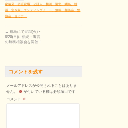
定後見、公証役場、公証人、横浜、港北、綱島、就
活、空き家、エンディングノート、無料、相談会、勉
強会、セミナー
←
綱島にて6/23(火)・
6/28(日)に相続・遺言
の無料相談会を開催！
コメントを残す
メールアドレスが公開されることはありま
せん。
※
が付いている欄は必須項目です
コメント
※