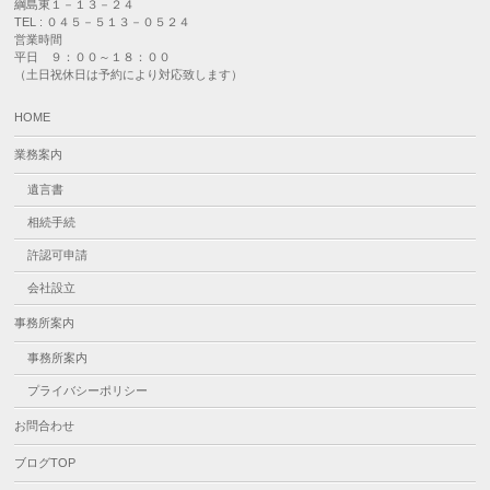
綱島東１－１３－２４
TEL : ０４５－５１３－０５２４
営業時間
平日 ９：００～１８：００
（土日祝休日は予約により対応致します）
HOME
業務案内
遺言書
相続手続
許認可申請
会社設立
事務所案内
事務所案内
プライバシーポリシー
お問合わせ
ブログTOP