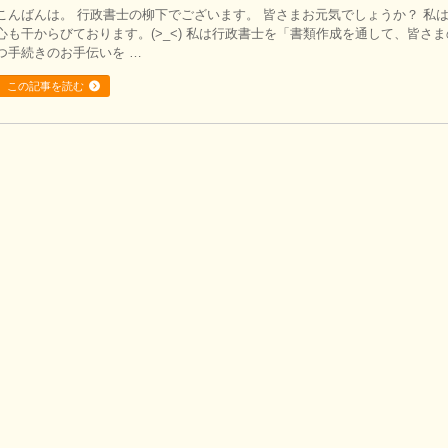
こんばんは。 行政書士の柳下でございます。 皆さまお元気でしょうか？ 私
心も干からびております。(>_<) 私は行政書士を「書類作成を通して、皆さ
つ手続きのお手伝いを …
この記事を読む