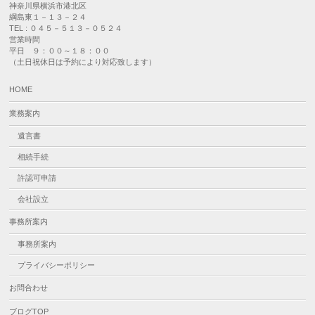
神奈川県横浜市港北区
綱島東１－１３－２４
TEL : ０４５－５１３－０５２４
営業時間
平日 ９：００～１８：００
（土日祝休日は予約により対応致します）
HOME
業務案内
遺言書
相続手続
許認可申請
会社設立
事務所案内
事務所案内
プライバシーポリシー
お問合わせ
ブログTOP