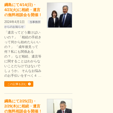
綱島にて4/14(日)・
4/23(火)に相続・遺言
の無料相談会を開催！
2024年4月1日
当事務所
からのお知らせ
「遺言ってどう書けばい
いの？」 「相続の手続き
って何から始めたらいい
の？」 「成年後見って
何？私にも関係ある
の？」 など相続、遺言等
に関することはわからな
いことだらけではないで
しょうか。 そんなお悩み
のお手伝いをすべく４ …
この記事を読む
綱島にて2/25(日)・
2/29(木)に相続・遺言
の無料相談会を開催！