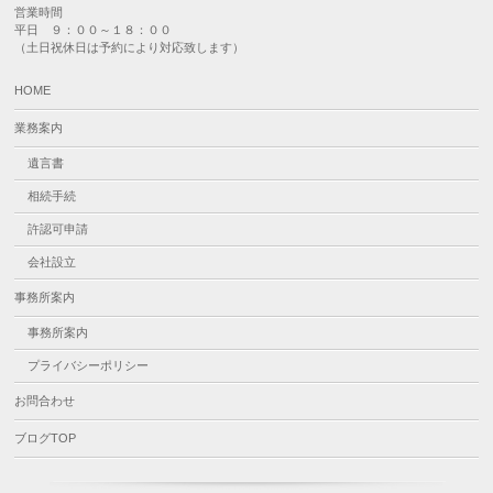
営業時間
平日 ９：００～１８：００
（土日祝休日は予約により対応致します）
HOME
業務案内
遺言書
相続手続
許認可申請
会社設立
事務所案内
事務所案内
プライバシーポリシー
お問合わせ
ブログTOP