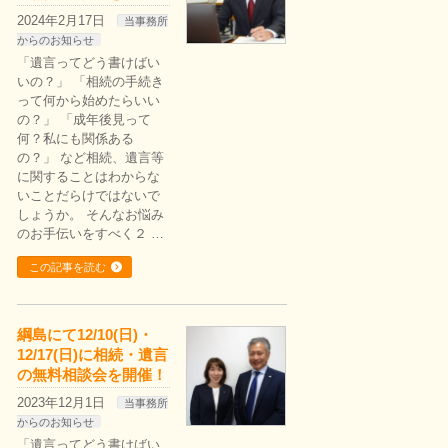
2024年2月17日
当事務所
からのお知らせ
「遺言ってどう書けばい
いの？」 「相続の手続き
って何から始めたらいい
の？」 「成年後見って
何？私にも関係ある
の？」 など相続、遺言等
に関することはわからな
いことだらけではないで
しょうか。 そんなお悩み
のお手伝いをすべく２ …
この記事を読む
綱島にて12/10(日)・
12/17(日)に相続・遺言
の無料相談会を開催！
2023年12月1日
当事務所
からのお知らせ
「遺言ってどう書けばい