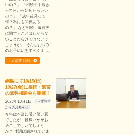
いの？」 「相続の手続き
って何から始めたらいい
の？」 「成年後見って
何？私にも関係ある
の？」 など相続、遺言等
に関することはわからな
いことだらけではないで
しょうか。 そんなお悩み
のお手伝いをすべく１ …
この記事を読む
綱島にて10/15(日)・
10/27(金)に相続・遺言
の無料相談会を開催！
2023年10月1日
当事務所
からのお知らせ
今年は本当に暑い暑い夏
でしたが、皆様いかがお
過ごしでしたでしょう
か？ 体調は崩されていま