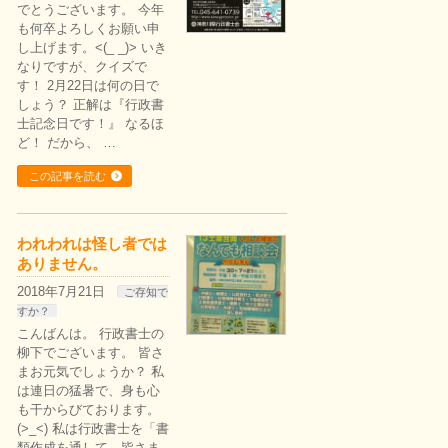
でとうございます。 今年
も何卒よろしくお願い申
し上げます。<(_ _)> いき
なりですが、クイズで
す！ 2月22日は何の日で
しょう？ 正解は『行政書
士記念日です！』 なるほ
ど！ だから、 …
この記事を読む
われわれは怪し者では
ありません。
2018年7月21日
ご存知で
すか？
こんばんは。 行政書士の
柳下でございます。 皆さ
まお元気でしょうか？ 私
は連日の猛暑で、身も心
も干からびております。
(>_<) 私は行政書士を「書
類作成を通して、皆さま