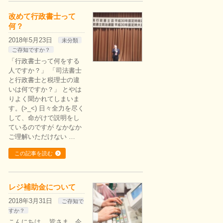
改めて行政書士って
何？
2018年5月23日
未分類
ご存知ですか？
「行政書士って何をする
人ですか？」 「司法書士
と行政書士と税理士の違
いは何ですか？」 とやは
りよく聞かれてしまいま
す。(>_<) 日々全力を尽く
して、命がけで説明をし
ているのですが なかなか
ご理解いただけない …
この記事を読む
レジ補助金について
2018年3月31日
ご存知で
すか？
こんにちは。 皆さま、今