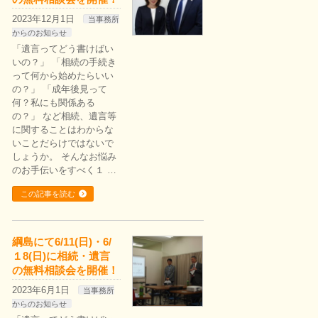
2023年12月1日
当事務所
からのお知らせ
「遺言ってどう書けばい
いの？」 「相続の手続き
って何から始めたらいい
の？」 「成年後見って
何？私にも関係ある
の？」 など相続、遺言等
に関することはわからな
いことだらけではないで
しょうか。 そんなお悩み
のお手伝いをすべく１ …
この記事を読む
綱島にて6/11(日)・6/
１8(日)に相続・遺言
の無料相談会を開催！
2023年6月1日
当事務所
からのお知らせ