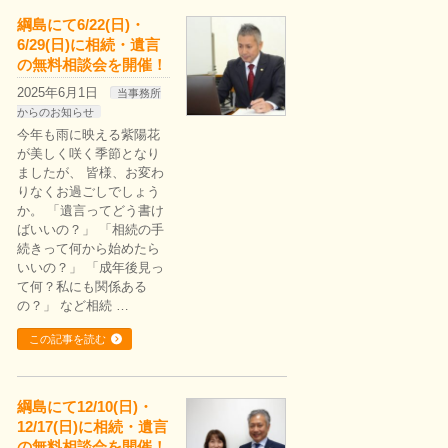
綱島にて6/22(日)・
6/29(日)に相続・遺言
の無料相談会を開催！
2025年6月1日
当事務所
からのお知らせ
今年も雨に映える紫陽花
が美しく咲く季節となり
ましたが、 皆様、お変わ
りなくお過ごしでしょう
か。 「遺言ってどう書け
ばいいの？」 「相続の手
続きって何から始めたら
いいの？」 「成年後見っ
て何？私にも関係ある
の？」 など相続 …
この記事を読む
綱島にて12/10(日)・
12/17(日)に相続・遺言
の無料相談会を開催！