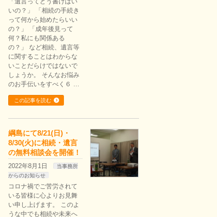
「遺言ってどう書けばい
いの？」 「相続の手続き
って何から始めたらいい
の？」 「成年後見って
何？私にも関係ある
の？」 など相続、遺言等
に関することはわからな
いことだらけではないで
しょうか。 そんなお悩み
のお手伝いをすべく６ …
この記事を読む
綱島にて8/21(日)・
8/30(火)に相続・遺言
の無料相談会を開催！
2022年8月1日
当事務所
からのお知らせ
コロナ禍でご苦労されて
いる皆様に心よりお見舞
い申し上げます。 このよ
うな中でも相続や未来へ